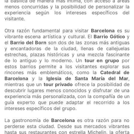
la basílica de manera más íntima, con acceso a áreas
menos concurridas y la posibilidad de personalizar la
experiencia según los intereses específicos del
visitante.
Otra razón fundamental para visitar
Barcelona
es su
vibrante escena artística y cultural. El
Barrio Gótico
y
el
Barrio del Born
son dos de las zonas más antiguas
y encantadoras de la ciudad, llenas de callejuelas
estrechas, plazas históricas y una mezcla fascinante
de lo antiguo y lo moderno. Un
tour en grupo
por
estos barrios permite a los visitantes explorar sus
rincones más emblemáticos, como la
Catedral de
Barcelona
y la
Iglesia de Santa María del Mar
,
mientras que un
tour privado
ofrece la posibilidad de
descubrir lugares menos conocidos y disfrutar de una
experiencia más personalizada, con la compañía de un
guía experto que puede adaptar el recorrido a los
intereses específicos del grupo.
La gastronomía de
Barcelona
es otra razón para no
perderse esta ciudad. Desde sus mercados vibrantes
hasta sus restaurantes con estrella Michelin, la oferta